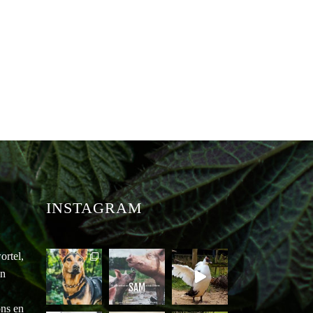
INSTAGRAM
ortel,
an
ons en