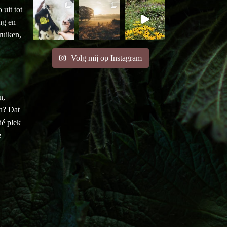
uit tot
ng en
ruiken,
Volg mij op Instagram
n,
en? Dat
é plek
e