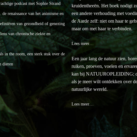
rachtige podcast met Sophie Strand
kruidentheeën. Het boek nodigt zo 
een andere verhouding met voedi
a. de renaissance van het animisme en
de Aarde zelf: niet om haar te geb
definiëren van gezondheid of genezing
maar om met haar te verbinden.
lens van chronische ziekte en
Lees meer…
.
s in the room, een sterk stuk over de
Een jaar lang de natuur zien, hore
n dieren
ruiken, proeven, voelen en ervar
kan bij NATUUROPLEIDING; d
als je meer wilt ontdekken over d
natuurlijke wereld.
Lees meer…