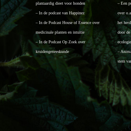
plantaardig dieet voor honden
– Een p
– In de podcast van Happinez
over o.
– In de Podcast House of Essence over
het her
medicinale planten en intuitie
door de 
– In de Podcast Op Zoek over
ecologie
kruidengeneeskunde
– Animal
stem va