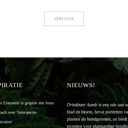
PIRATIE
NIEUWS!
es Eisenstein in gesprek met Anna
Drinkbare Aarde
is een ode aan w
blad en bloem, bevat portretten v
bach over ‘Interspecies
planten als bondgenoten, en biedt
cation’
recepten voor plantaardige bouill