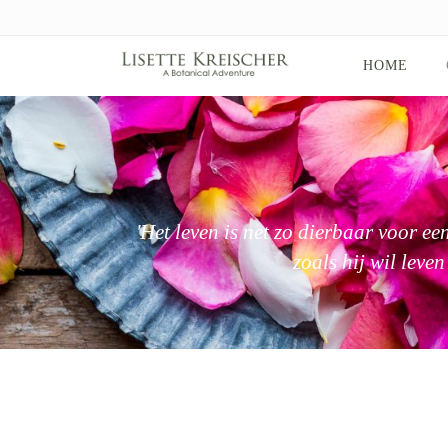
HOME
'Het leven is net zo dierbaar voor ee
zoals hij wil leve