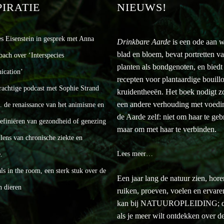
PIRATIE
NIEUWS!
es Eisenstein in gesprek met Anna
Drinkbare Aarde
is een ode aan w
blad en bloem, bevat portretten v
bach over ‘Interspecies
planten als bondgenoten, en biedt
cation’
recepten voor plantaardige bouill
rachtige podcast met Sophie Strand
kruidentheeën. Het boek nodigt zo 
een andere verhouding met voedi
a. de renaissance van het animisme en
de Aarde zelf: niet om haar te geb
definiëren van gezondheid of genezing
maar om met haar te verbinden.
lens van chronische ziekte en
Lees meer…
.
s in the room, een sterk stuk over de
Een jaar lang de natuur zien, hore
n dieren
ruiken, proeven, voelen en ervar
kan bij NATUUROPLEIDING; d
als je meer wilt ontdekken over d