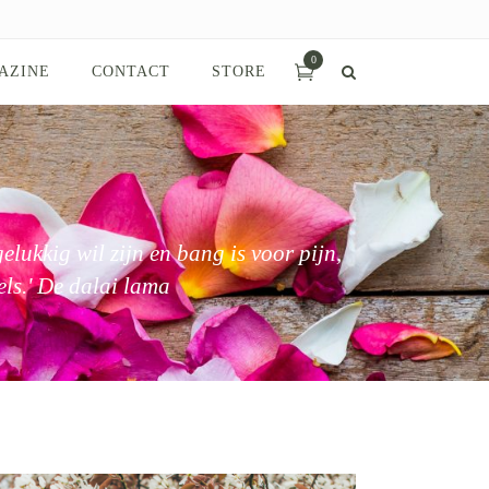
0
AZINE
CONTACT
STORE
elukkig wil zijn en bang is voor pijn,
els.' De dalai lama