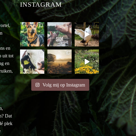
INSTAGRAM
ortel,
an
ons en
uit tot
ng en
ruiken,
Volg mij op Instagram
n,
en? Dat
é plek
e