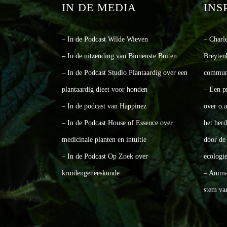
IN DE MEDIA
INS
– In de Podcast Wilde Wieven
– Charl
– In de uitzending van Binnenste Buiten
Breyten
– In de Podcast Studio Plantaardig over een
communi
plantaardig dieet voor honden
– Een p
– In de podcast van Happinez
over o.
– In de Podcast House of Essence over
het her
medicinale planten en intuitie
door de 
– In de Podcast Op Zoek over
ecologie
kruidengeneeskunde
– Animal
stem va