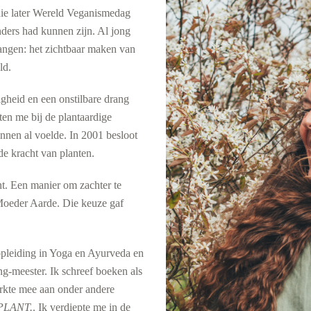
ie later Wereld Veganismedag
nders had kunnen zijn. Al jong
langen: het zichtbaar maken van
ld.
igheid en een onstilbare drang
en me bij de plantaardige
nnen al voelde. In 2001 besloot
de kracht van planten.
t. Een manier om zachter te
r Moeder Aarde. Die keuze gaf
opleiding in Yoga en Ayurveda en
ng-meester. Ik schreef boeken als
rkte mee aan onder andere
PLANT.
. Ik verdiepte me in de