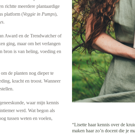
n richtte meerdere plantaardige
us platform (
Veggie in Pumps
),
ys
.
an Award en de Trendwatcher of
jzen ging, maar om het verlangen
en bron is van heling, voeding en
 om de planten nog dieper te
ding, kracht en troost. Wanneer
stellen.
ngeneeskunde, waar mijn kennis
 intiemer werd. Wat begon als
oog tussen weten en voelen,
“Lisette haar kennis over de krui
maken haar zo’n docent die je m