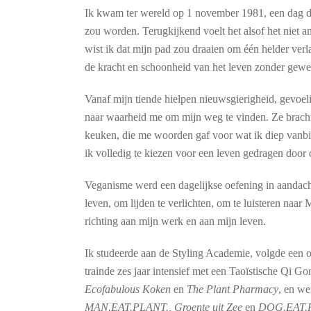
Ik kwam ter wereld op 1 november 1981, een dag d
zou worden. Terugkijkend voelt het alsof het niet a
wist ik dat mijn pad zou draaien om één helder ver
de kracht en schoonheid van het leven zonder gewe
Vanaf mijn tiende hielpen nieuwsgierigheid, gevoel
naar waarheid me om mijn weg te vinden. Ze bracht
keuken, die me woorden gaf voor wat ik diep vanbi
ik volledig te kiezen voor een leven gedragen door 
Veganisme werd een dagelijkse oefening in aandach
leven, om lijden te verlichten, om te luisteren naa
richting aan mijn werk en aan mijn leven.
Ik studeerde aan de Styling Academie, volgde een 
trainde zes jaar intensief met een Taoïstische Qi Go
Ecofabulous Koken
en
The Plant Pharmacy
, en we
MAN.EAT.PLANT., Groente uit Zee
en
DOG.EAT.