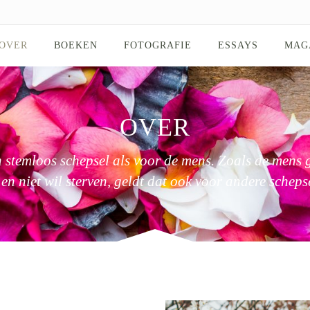
OVER
BOEKEN
FOTOGRAFIE
ESSAYS
MAG
OVER
n stemloos schepsel als voor de mens. Zoals de mens g
n en niet wil sterven, geldt dat ook voor andere scheps