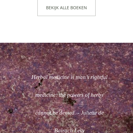
BEKIJK ALLE BOEKEN
Herbal medicine is man’s rightful
medicine: the powers of herbs
cannot be denied. - Juliette de
Baïracli Levy