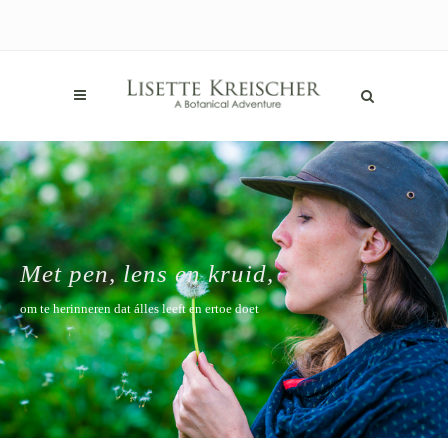
Met pen, lens en kruid,
om te herinneren dat álles leeft en ertoe doet