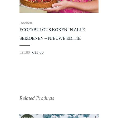
Boeken
ECOFABULOUS KOKEN IN ALLE
SEIZOENEN – NIEUWE EDITIE
Oorspronkelijke
Huidige
€
15,00
€
21,00
prijs
prijs
was:
is:
€21,00.
€15,00.
Related Products