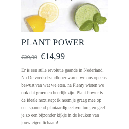
PLANT POWER
€
14,99
Oorspronkelijke
Huidige
€
20,99
prijs
prijs
Er is een stille revolutie gaande in Nederland.
was:
is:
Na De voedselzandloper waren we ons opeens
€20,99.
€14,99.
bewust van wat we eten, na Plenty wisten we
ook dat groenten heerlijk zijn. Plant Power is
de ideale next step: ik neem je graag mee op
een spannend plantaardig eetavontuur, en geef
je zo een bijzonder kijkje in de keuken van
jouw eigen lichaam!