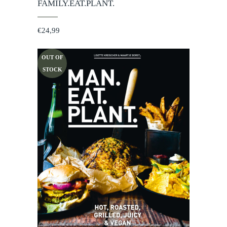
FAMILY.EAT.PLANT.
€
24,99
OUT OF
STOCK