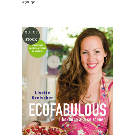
€
25,99
OUT OF
SALE
STOCK