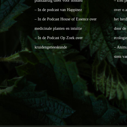
plantaardig dieet voor honden
– Een p
– In de podcast van Happinez
over o.
– In de Podcast House of Essence over
het her
medicinale planten en intuitie
door de 
– In de Podcast Op Zoek over
ecologie
kruidengeneeskunde
– Animal
stem va