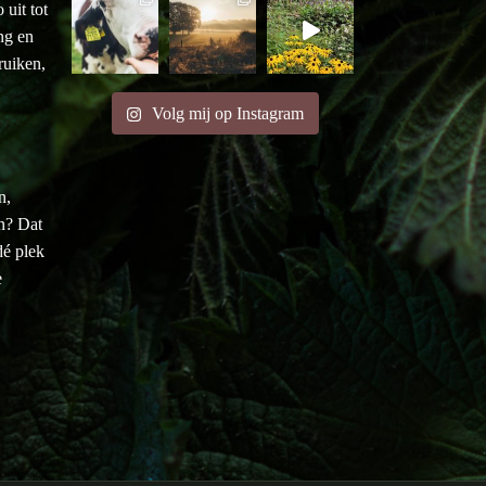
uit tot
ng en
ruiken,
Volg mij op Instagram
n,
en? Dat
é plek
e