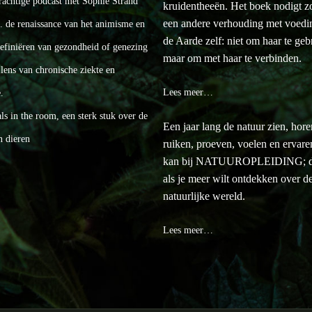
rachtige podcast met Sophie Strand
kruidentheeën. Het boek nodigt zo 
een andere verhouding met voedi
a. de renaissance van het animisme en
de Aarde zelf: niet om haar te geb
definiëren van gezondheid of genezing
maar om met haar te verbinden.
lens van chronische ziekte en
Lees meer…
.
s in the room, een sterk stuk over de
Een jaar lang de natuur zien, hore
n dieren
ruiken, proeven, voelen en ervar
kan bij NATUUROPLEIDING; d
als je meer wilt ontdekken over d
natuurlijke wereld.
Lees meer…