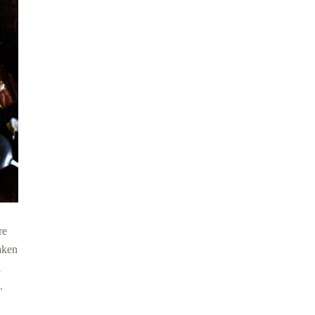
re
aken
l
.