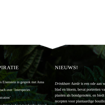
PIRATIE
NIEUWS!
es Eisenstein in gesprek met Anna
Drinkbare Aarde
is een ode aan w
blad en bloem, bevat portretten v
bach over ‘Interspecies
planten als bondgenoten, en biedt
cation’
recepten voor plantaardige bouill