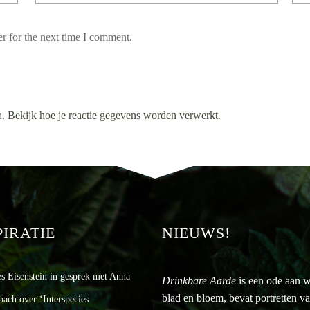
r for the next time I comment.
n.
Bekijk hoe je reactie gegevens worden verwerkt
.
PIRATIE
NIEUWS!
es Eisenstein in gesprek met Anna
Drinkbare Aarde
is een ode aan w
blad en bloem, bevat portretten v
bach over ‘Interspecies