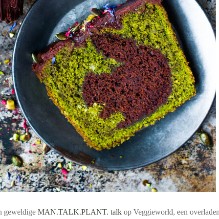
n geweldige
MAN.TALK.PLANT. talk
op Veggieworld, een overladen 