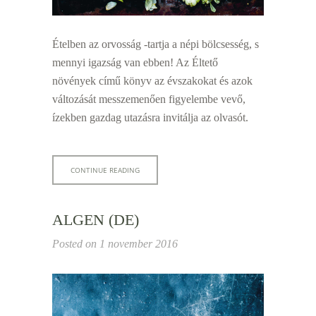
Ételben az orvosság -tartja a népi bölcsesség, s
mennyi igazság van ebben! Az Éltető
növények című könyv az évszakokat és azok
változását messzemenően figyelembe vevő,
ízekben gazdag utazásra invitálja az olvasót.
CONTINUE READING
ALGEN (DE)
Posted on
1 november 2016