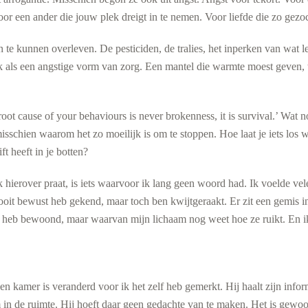
oor een ander die jouw plek dreigt in te nemen. Voor liefde die zo gez
 te kunnen overleven. De pesticiden, de tralies, het inperken van wat le
ok als een angstige vorm van zorg. Een mantel die warmte moest geven, 
oot cause of your behaviours is never brokenness, it is survival.’ Wat
 misschien waarom het zo moeilijk is om te stoppen. Hoe laat je iets los w
ft heeft in je botten?
 hierover praat, is iets waarvoor ik lang geen woord had. Ik voelde vel
 nooit bewust heb gekend, maar toch ben kwijtgeraakt. Er zit een gemis 
t heb bewoond, maar waarvan mijn lichaam nog weet hoe ze ruikt. En ik
n kamer is veranderd voor ik het zelf heb gemerkt. Hij haalt zijn inform
in de ruimte. Hij hoeft daar geen gedachte van te maken. Het is gewoon 