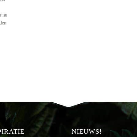
r nu
nden
PIRATIE
NIEUWS!