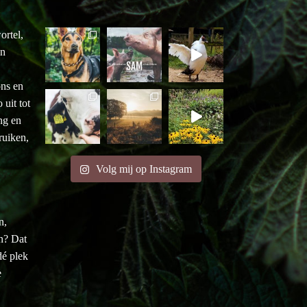
ortel,
an
ons en
uit tot
ng en
ruiken,
Volg mij op Instagram
n,
en? Dat
é plek
e