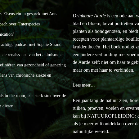
es Eisenstein in gesprek met Anna
Drinkbare Aarde
is een ode aan w
blad en bloem, bevat portretten v
bach over ‘Interspecies
planten als bondgenoten, en biedt
cation’
recepten voor plantaardige bouill
rachtige podcast met Sophie Strand
kruidentheeën. Het boek nodigt zo 
een andere verhouding met voedi
a. de renaissance van het animisme en
de Aarde zelf: niet om haar te geb
definiëren van gezondheid of genezing
maar om met haar te verbinden.
lens van chronische ziekte en
Lees meer…
.
s in the room, een sterk stuk over de
Een jaar lang de natuur zien, hore
n dieren
ruiken, proeven, voelen en ervar
kan bij NATUUROPLEIDING; d
als je meer wilt ontdekken over d
natuurlijke wereld.