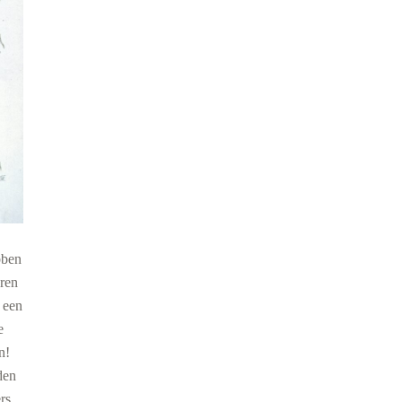
bben
eren
 een
e
n!
den
rs,