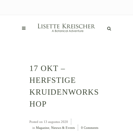
17 OKT –
HERFSTIGE
KRUIDENWORKS
HOP
Posted on
13 augustus 2020
in
Magazine
,
Nieuws & Events
0 Comments