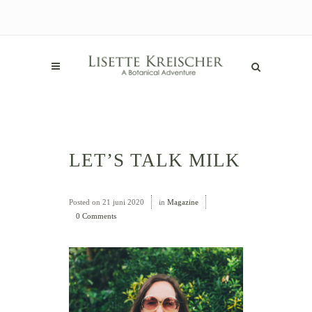
LET’S TALK MILK
Posted on
21 juni 2020
in
Magazine
0 Comments