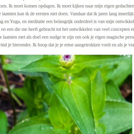
oen. Ik moet komen opdagen. Ik moet kijken naar mijn eigen gedachten
laatsten kan ik de eersten niet doen. Vandaar dat ik jaren lang innerl
g en Yoga, en meditatie een belangrijk onderdeel is van mijn ontwikkelin
s en een die me heeft gebracht tot het ontwikkelen van veel concepten e
e laatsten met als doel een nudge te zijn om ook je eigen magische pers
ind je hieronder. Ik hoop dat je je ertoe aangetrokken voelt en als je v