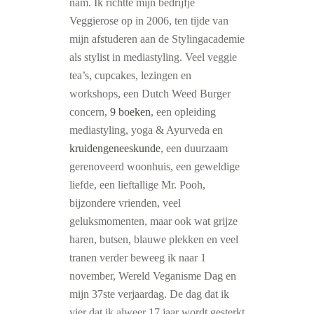
nam. Ik richtte mijn bedrijfje
Veggierose op in 2006, ten tijde van
mijn afstuderen aan de Stylingacademie
als stylist in mediastyling. Veel veggie
tea’s, cupcakes, lezingen en
workshops, een Dutch Weed Burger
concern,
9 boeken
, een opleiding
mediastyling, yoga & Ayurveda en
kruidengeneeskunde
, een duurzaam
gerenoveerd woonhuis, een geweldige
liefde, een lieftallige Mr. Pooh,
bijzondere vrienden, veel
geluksmomenten, maar ook wat grijze
haren, butsen, blauwe plekken en veel
tranen verder beweeg ik naar 1
november, Wereld Veganisme Dag en
mijn 37ste verjaardag. De dag dat ik
vier dat ik alweer 17 jaar wordt gesterkt