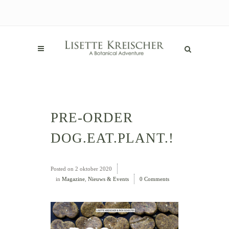
PRE-ORDER
DOG.EAT.PLANT.!
Posted on
2 oktober 2020
in
Magazine
,
Nieuws & Events
0 Comments