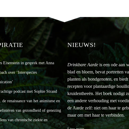
PIRATIE
NIEUWS!
es Eisenstein in gesprek met Anna
Drinkbare Aarde
is een ode aan w
blad en bloem, bevat portretten v
bach over ‘Interspecies
planten als bondgenoten, en biedt
cation’
recepten voor plantaardige bouill
rachtige podcast met Sophie Strand
kruidentheeën. Het boek nodigt zo 
een andere verhouding met voedi
a. de renaissance van het animisme en
de Aarde zelf: niet om haar te geb
definiëren van gezondheid of genezing
maar om met haar te verbinden.
lens van chronische ziekte en