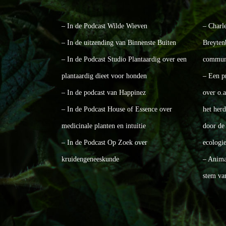
– In de Podcast Wilde Wieven
– Charl
– In de uitzending van Binnenste Buiten
Breyten
– In de Podcast Studio Plantaardig over een
communi
plantaardig dieet voor honden
– Een p
– In de podcast van Happinez
over o.
– In de Podcast House of Essence over
het her
medicinale planten en intuitie
door de 
– In de Podcast Op Zoek over
ecologie
kruidengeneeskunde
– Animal
stem va