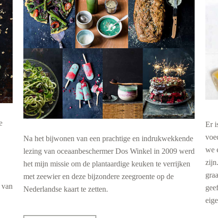
e
Er i
voe
Na het bijwonen van een prachtige en indrukwekkende
we e
lezing van oceaanbeschermer Dos Winkel in 2009 werd
zijn
het mijn missie om de plantaardige keuken te verrijken
gra
met zeewier en deze bijzondere zeegroente op de
s van
geef
Nederlandse kaart te zetten.
eig