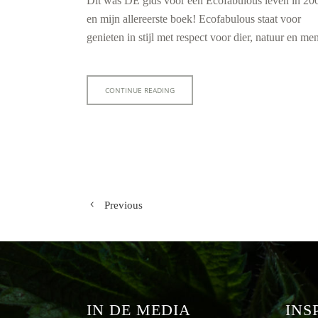
Dit was DE gids voor een Ecofabulous leven in 20
en mijn allereerste boek! Ecofabulous staat voor
genieten in stijl met respect voor dier, natuur en men
CONTINUE READING
Previous
IN DE MEDIA
INS