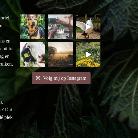
ortel,
an
ons en
uit tot
ng en
ruiken,
Volg mij op Instagram
n,
en? Dat
é plek
e