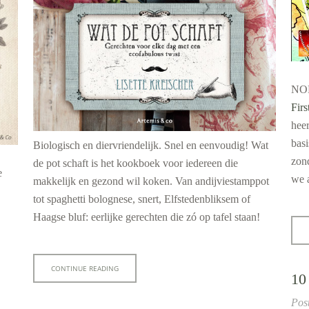
NON
Firs
heer
basi
Biologisch en diervriendelijk. Snel en eenvoudig! Wat
zond
de pot schaft is het kookboek voor iedereen die
e
we 
makkelijk en gezond wil koken. Van andijviestamppot
tot spaghetti bolognese, snert, Elfstedenbliksem of
Haagse bluf: eerlijke gerechten die zó op tafel staan!
CONTINUE READING
10
Pos