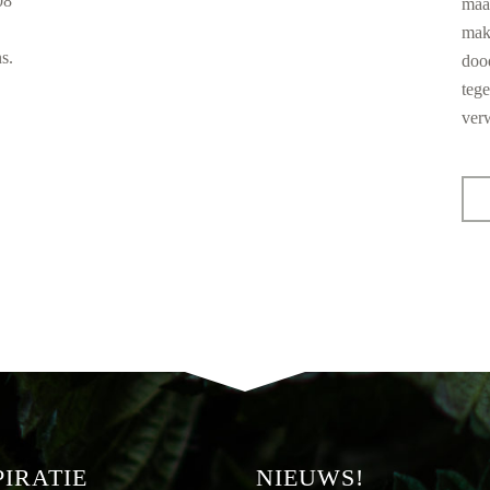
08
maa
mak
s.
doo
tege
ver
PIRATIE
NIEUWS!