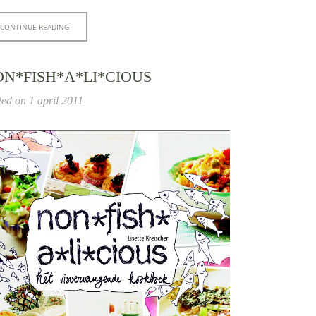
CONTINUE READING
N*FISH*A*LI*CIOUS
ted on
1 april 2011