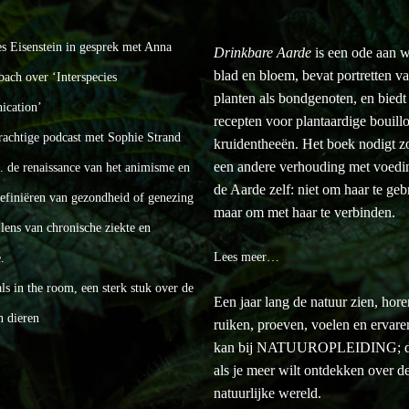
es Eisenstein in gesprek met Anna
Drinkbare Aarde
is een ode aan w
blad en bloem, bevat portretten v
bach over ‘Interspecies
planten als bondgenoten, en biedt
cation’
recepten voor plantaardige bouill
rachtige podcast met Sophie Strand
kruidentheeën. Het boek nodigt zo 
een andere verhouding met voedi
a. de renaissance van het animisme en
de Aarde zelf: niet om haar te geb
definiëren van gezondheid of genezing
maar om met haar te verbinden.
lens van chronische ziekte en
Lees meer…
.
s in the room, een sterk stuk over de
Een jaar lang de natuur zien, hore
n dieren
ruiken, proeven, voelen en ervar
kan bij NATUUROPLEIDING; d
als je meer wilt ontdekken over d
natuurlijke wereld.