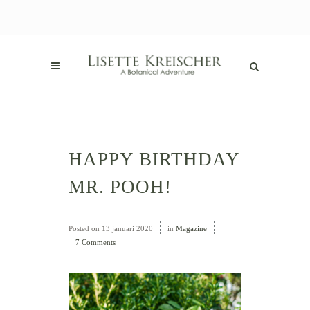
HAPPY BIRTHDAY
MR. POOH!
Posted on
13 januari 2020
in
Magazine
7 Comments