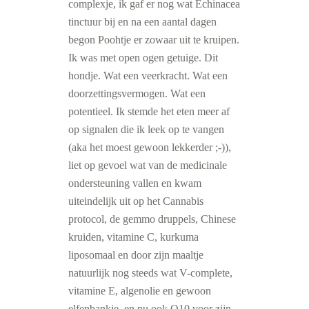
complexje, ik gaf er nog wat Echinacea
tinctuur bij en na een aantal dagen
begon Poohtje er zowaar uit te kruipen.
Ik was met open ogen getuige. Dit
hondje. Wat een veerkracht. Wat een
doorzettingsvermogen. Wat een
potentieel. Ik stemde het eten meer af
op signalen die ik leek op te vangen
(aka het moest gewoon lekkerder ;-)),
liet op gevoel wat van de medicinale
ondersteuning vallen en kwam
uiteindelijk uit op het Cannabis
protocol, de gemmo druppels, Chinese
kruiden, vitamine C, kurkuma
liposomaal en door zijn maaltje
natuurlijk nog steeds wat V-complete,
vitamine E, algenolie en gewoon
elfenbankje, en nu ook Q10 voor zijn