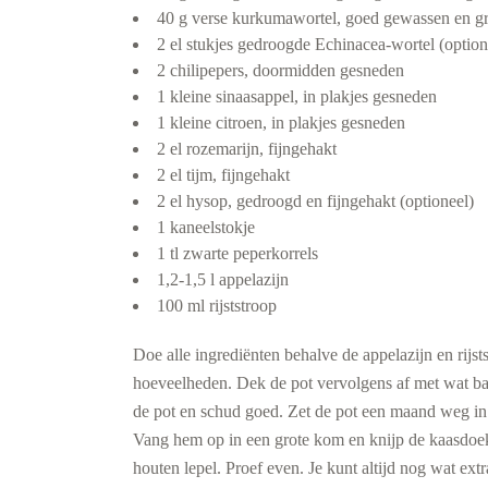
40 g verse kurkumawortel, goed gewassen en gr
2 el stukjes gedroogde Echinacea-wortel (option
2 chilipepers, doormidden gesneden
1 kleine sinaasappel, in plakjes gesneden
1 kleine citroen, in plakjes gesneden
2 el rozemarijn, fijngehakt
2 el tijm, fijngehakt
2 el hysop, gedroogd en fijngehakt (optioneel)
1 kaneelstokje
1 tl zwarte peperkorrels
1,2-1,5 l appelazijn
100 ml rijststroop
Doe alle ingrediënten behalve de appelazijn en rijstst
hoeveelheden. Dek de pot vervolgens af met wat bakp
de pot en schud goed. Zet de pot een maand weg in 
Vang hem op in een grote kom en knijp de kaasdoek g
houten lepel. Proef even. Je kunt altijd nog wat extra