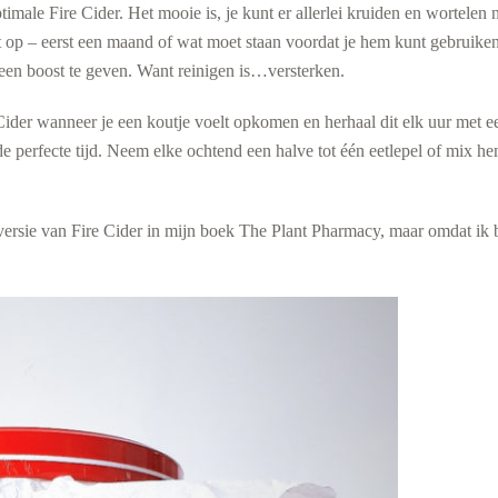
timale Fire Cider. Het mooie is, je kunt er allerlei kruiden en wortele
– let op – eerst een maand of wat moet staan voordat je hem kunt gebruike
een boost te geven. Want reinigen is…versterken.
Cider wanneer je een koutje voelt opkomen en herhaal dit elk uur met 
 de perfecte tijd. Neem elke ochtend een halve tot één eetlepel of mix 
ersie van Fire Cider in mijn boek The Plant Pharmacy, maar omdat ik 