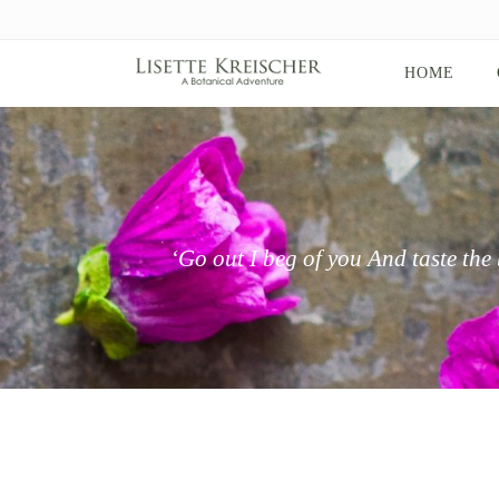
HOME
ʻGo out I beg of you And taste the 