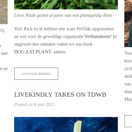
Lieve Noah geniet al jaren van een plantaardig dieet.
Yes! Rick en ik hebben een ware PetTalk opgenomen
BQ.
en wel voor de geweldige organisatie
Verhuisdieren
! In
ongeveer tien minuten vatten we ons boek
n
DOG.EAT.PLANT.
samen.
Ter
 met
hoo
zic
am en
CONTINUE READING
deel
van 
daa
LIVEKINDLY TAKES ON TDWB
Maa
Posted on
8 juni 2021