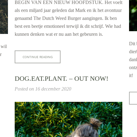
BEGIN VAN EEN NIEUW HOOFDSTUK. Het voelt
als een miljard jaar geleden dat Mark en ik het avontuur
genaamd
The Dutch Weed Burger
aangingen. Ik ben
best een beetje emotioneel terwijl ik dit schrijf. Wie had
kunnen denken wat er nu aan het gebeuren is.
Dit
 wil
dier
r
CONTINUE READING
dan
ont
it!
DOG.EAT.PLANT. – OUT NOW!
Posted on
16 december 2020