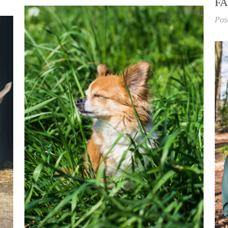
FA
Pos